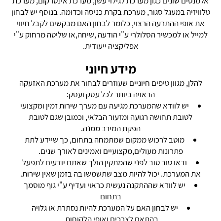
אלמנטים שונים כגון מערכת לגילוי עשן, מערכת אינטרקום, מערכת
טלוויזיה במעגל סגור, מערכת בקרת כניסה וכדומה. בנוסף יש לבחון
את אופי ההתרעה הרצוי, כלומר לבחון האם מבקשים לקבל חיווי
למייל או למכשיר הסלולרי ע"י הודעה ,שיחה,או שליטה מרחוק ע"י
אפליקציה ייעודית.
מידע חיוני
להלן, מגוון טיפים חיוניים שעוזרים לבחור את מערכת האזעקה
הראויה ביותר לכל עסק ועסק:
יש לוודא שהמערכת מגיעה עם מערך שירות זמין ומקצועי
לטובת תחושה רגועה ומזעור הבלאי, וכמובן שגם לטובת
הפקת המירב ממנה.
מוטב לרכוש ממקום שמתמחה בתחום, כך שיידע לתת
פתרונות מעולים,מקצועיים ואמינים לאורך שנים.
ודאו טוב טוב לפני שהמתקין הולך שאתם יודעים לתפעל
את המערכת. יכול להיות מצב שתשמשו בה בזמן שאין שירות.
יש לוודא שההתקנה נעשית כראוי ועדיף ע"י גוף מוסמך
בתחום
יש לבחון האם על המערכת להיות נסתרת או גלויה
בהתאם לצרכים ואופי הלקוחות.