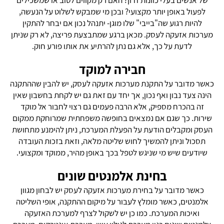
של אנשים בעלי כוונות זדון? האם רק מקווים לטוב או שמשכילים
לפעול באופן יותר מקצועי? ובכן מי שמבקש לשלוט על הנעשה,
להיות רגוע שה"בייבי" שלו מוגן- יתנהל נכון אם יבחר להתקין
מערכות אזעקה לעסק. מכאן ברגע שמתבצעת פריצה, לא רק שניתן
לדעת על כך, אלא גם נתן להרתיע את אותו פורע חוק.
חבירה למוקד
כאשר מדובר על התקנת מערכות אזעקה לעסק, יש להבין שההתקנה
הינה צעד נבון ואף נכון, אך יחד עם זאת גם יש לקחת בחשבון שאין
זה בהכרח מספיק, אלא הרבה פעמים גם רצוי לחבור אל מוקד
שירות. כך שגם אם נמצאים בחופשה משפחתית שמרוחקת ממקום
העסק ומקבלים הודעת על הפעלת המערכת, ניתן להימנע מתחושת
תסכול וניתן להמשיך לחוש שליטה מלאה, וזאת בזכות העובדה
שיודעים שיש מי שניגש לטפל בכך באופן מהיר, ממוקד ומקצועי.
בחינת אלמנטים שונים
כאשר מדובר על בחירת מערכות אזעקה לעסק יש לבחון מגוון
אלמנטים, כאשר מומלץ לעבור על מיקום ההתקנה, אופי השליטה
ואיכות המערכת. כמו כן יש לשקול לצרף למערכת האזעקה