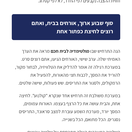
וזווית ההצבה נקבעים לפי החדר, לא לפי קטלוג.
סוף שבוע ארוך, אורחים בבית, ואתם
רוצים לחיצת כפתור אחת
הנה התרחיש שבו
מולטימדיה לבית חכם
מראה את הערך
האמיתי שלה. ערב שישי, האורחים הגיעו, אתם רוצים סרט.
במערכת רגילה זה אומר להדליק את הטלוויזיה, לבחור מקור,
להוריד את המסך, לכבות חצי מהאורות, להפעיל את
הרמקולים, ולסגור את התריסים. שש פעולות, שישה שלטים.
במערכת משולבת זה תרחיש אחד שנקרא "קולנוע". לחיצה
אחת, והבית עושה את כל הרצף בעצמו. האורות עמומים,
המסך יורד, מערכת השמע עוברת למצב סראונד, התריסים
נסגרים. הכל מתואם, הכל בשנייה.