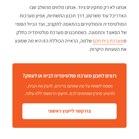
אנחנו לא רק מתקינים ציוד. אנחנו מלווים מהשלב שבו
האדריכל עוד משרטט, דרך תכנון התשתיות, אפיון מערכות
המולטימדיה והמולטירום בהתאמה לתקציב, ועד הכיול הסופי
של הסאונד והתמונה. כשמתכננים מערכת מולטימדיה כחלק
מ
מערכת בית חכם
שלמה, הראייה הכוללת הזו היא מה שמונע
את הטעויות היקרות.
רוצים לתכנן מערכת מולטימדיה לבית או לעסק?
נשמח לשוחח על מה שאתם צריכים, להבין את הבית,
ולהציע פתרון שמתאים לכם. הייעוץ הראשוני ללא עלות.
צרו קשר לייעוץ ראשוני