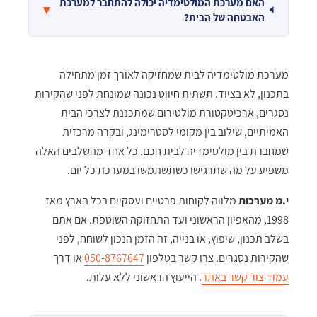
האם מערכת המולטימדיה יכולה להתחבר למערכת
▾
האבטחה של הבית?
מערכת מולטימדיה לבית שמחזיקה לאורך זמן מתחילה
בתכנון, לא בציוד. תשתית חיווט נכונה שמונחת לפני שהקירות
נסגרים, ארכיטקטורת מולטירום שמתכננת לצרכי הבית
האמיתיים, שילוב בין מקומי לסטרימינג, ובקרה מרכזית
שמחברת בין מולטימדיה לבית חכם. כל אחד מהשלבים האלה
משפיע על מה שתרגישו כשתשתמשו במערכת כל יום.
י.מ מערכות
מלווה לקוחות פרטיים ועסקיים בכל הארץ מאז
1998, מהאפיון הראשוני ועד התחזוקה השוטפת. אם אתם
בשלב תכנון, שיפוץ, או בנייה, זה הזמן הנכון לשוחח, לפני
שהקירות נסגרים. צרו קשר בטלפון
050-8767647
או דרך
עמוד צור קשר באתר
. הייעוץ הראשוני ללא עלות.