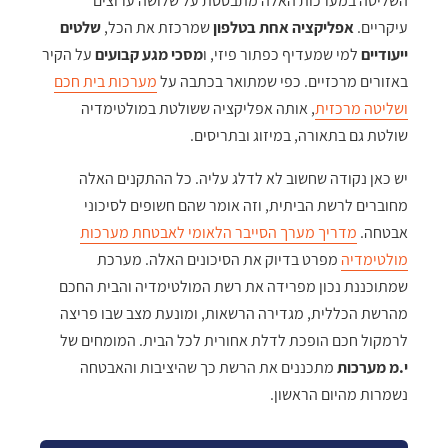
השליטה במערכות האלה מתבססת על שלושה ערוצים
עיקריים.
אפליקציה אחת בטלפון
שמרכזת את הכל,
שלטים
ייעודיים
למי שמעדיף כפתור פיזי, ו
מסכי מגע קבועים
על הקיר
באזורים מרכזיים. כפי שמתואר בכתבה על
מערכות בית חכם
ושליטה מרכזית
, אותה אפליקציה ששולטת במולטימדיה
שולטת גם בתאורה, במיזוג ובתריסים.
יש כאן נקודה שחשוב לא לדלג עליה. כל ההתקנים האלה
מחוברים לרשת הביתית, וזה אומר שהם חשופים לסיכוני
אבטחה.
מדריך מערך הסייבר הלאומי לאבטחת מערכות
מולטימדיה
מפרט בדיוק את הסיכונים האלה. מערכת
שמתוכננת נכון מפרידה את רשת המולטימדיה והבית החכם
מהרשת הכללית, מגדירה הרשאות, ומונעת מצב שבו פריצה
לרמקול חכם הופכת לדלת אחורית לכל הבית. המומחים של
י.מ מערכות
מתכננים את הרשת כך שהיציבות והאבטחה
נשמרות מהיום הראשון.