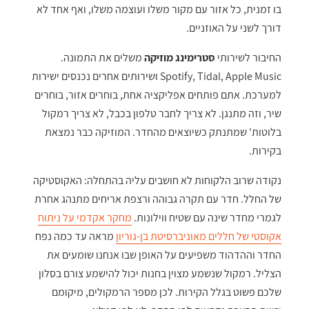
בו זמנית, כל אזור עם מקור משלו ועוצמה משלו, ואף אחד לא
דורך לשני על האוזניים.
החיבור לשירותי
סטרימינג מוזיקה
משלים את התמונה.
Spotify, Tidal, Apple Music ושירותים אחרים נכנסים ישירות
למערכת. אתם פותחים אפליקציה אחת, בוחרים אזור, בוחרים
שיר, וזה מתנגן. לא צריך לחבר טלפון בכבל, לא צריך רמקול
בלוטות' שמתנתק כשיוצאים מהחדר. המוזיקה כבר נמצאת
בקירות.
נקודה שרוב הלקוחות לא חושבים עליה בהתחלה: האקוסטיקה
של החלל. חדר עם תקרה גבוהה ורצפת אריחים מתנהג אחרת
לגמרי מחדר שינה עם שטיח ווילונות.
מחקר אקדמי על ניתוח
אקוסטי של חללים מאוניברסיטת בן-גוריון
מראה עד כמה נפח
החדר וההדהוד משפיעים על האופן שבו אנחנו שומעים את
הצליל. רמקול שנשמע מצוין בחנות יכול להישמע צורם בסלון
שלכם פשוט בגלל הקירות. לכן מספר הרמקולים, מיקומם