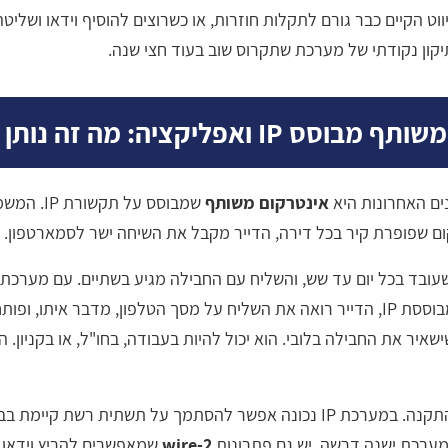
ט הקיים כבר גורם לתקלות חוזרות, או כשרוצים להוסיף וידאו ושליטה
קון נקודתי של מערכת שתקרוס שוב בעוד חצי שנה.
IP ואפליקציה: מה זה נותן בפועל
ים האחרונות היא
אינטרקום משותף
שמבוסס על ת
 שפופרת קיר בכל דירה, הדייר מקבל את השיחה ישר לסמארטפון.
עובד בכל יום עד שש, והשליח עם החבילה מגיע בשתיים. עם מערכת
חוזרת. עם מערכת מבוססת IP, הדייר רואה את השליח על מסך הטלפון, מדבר איתו, 
שאיר את החבילה בלובי. הוא יכול להיות בעבודה, בחו"ל, או בקניון.
היתרון הנוסף הוא בהתקנה. במערכת IP נכונה אפשר להסתמך על תשתית רשת ק
ערכת ישנה דרשה. יש גם פתרונות
2-wire
שמאפשרים להריץ וידאו וא