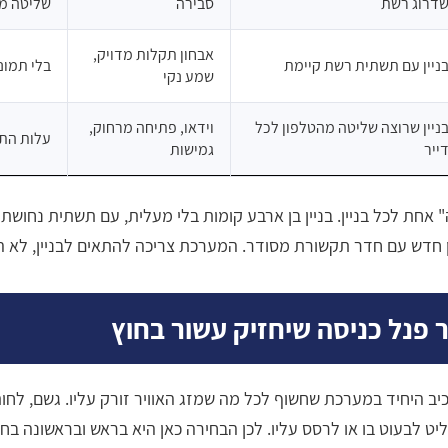
דרוג רשת
סבירה
שליטה מ
אבחון תקלות מדויק,
ניין עם תשתית רשת קיימת
בלי תמונ
שמע נקי
ניין שרוצה שליטה מהטלפון לכל
וידאו, פתיחה מרחוק,
עלות התק
ייר
גמישות
ה" אחת לכל בניין. בניין בן ארבע קומות בלי מעלית, עם תשתית נחושת
חדש עם חדר תקשורת מסודר. המערכת צריכה להתאים לבניין, לא ה
 פנל כניסה שיחזיק עשור בחוץ
ב היחיד במערכת שחשוף לכל מה שמזג האוויר זורק עליו. גשם, לחות
ט לבעוט בו או לרסס עליו. לכן הבחירה כאן היא בראש ובראשונה בחי