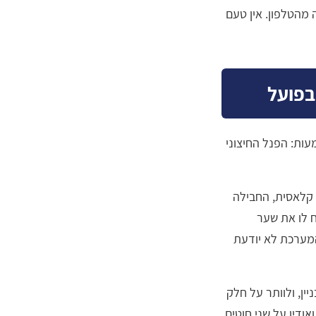
 מהטלפון. אין טעם
קשורת IP. המשמעות: הפנל החיצוני
 קלאסית, החבילה
ופותח לו את שער
 המערכת לא יודעת
יימת בבניין, ולוותר על חלק
ודיו על שני חוטים